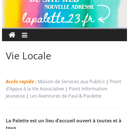
Vie Locale
Accès rapide :
Maison de Services aux Publics
|
Point
d’Appui à la Vie Associative
|
Point Information
Jeunesse
|
Les Aventures de Paul & Paulette
La Palette est un lieu d’accueil ouvert à toutes et à
tous.