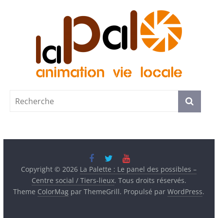
Copyright © 2026
La Palette : Le panel des possibles –
Centre social / Tiers-lieux
. Tous droits réservés.
Theme
ColorMag
par ThemeGrill. Propulsé par
WordPress
.